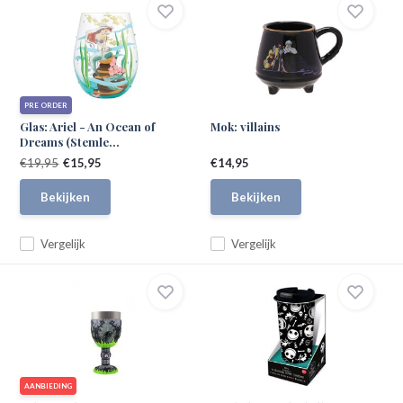
PRE ORDER
Glas: Ariel - An Ocean of
Mok: villains
Dreams (Stemle...
€19,95
€15,95
€14,95
Bekijken
Bekijken
Vergelijk
Vergelijk
AANBIEDING