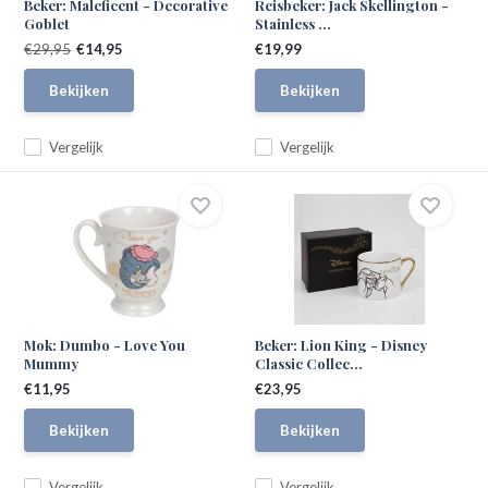
Beker: Maleficent - Decorative
Reisbeker: Jack Skellington -
Goblet
Stainless ...
€29,95
€14,95
€19,99
Bekijken
Bekijken
Vergelijk
Vergelijk
Mok: Dumbo - Love You
Beker: Lion King - Disney
Mummy
Classic Collec...
€11,95
€23,95
Bekijken
Bekijken
Vergelijk
Vergelijk