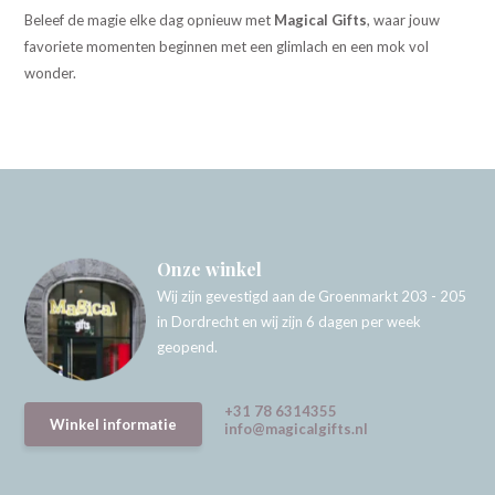
Beleef de magie elke dag opnieuw met
Magical Gifts
, waar jouw
favoriete momenten beginnen met een glimlach en een mok vol
wonder.
Onze winkel
Wij zijn gevestigd aan de Groenmarkt 203 - 205
in Dordrecht en wij zijn 6 dagen per week
geopend.
+31 78 6314355
Winkel informatie
info@magicalgifts.nl