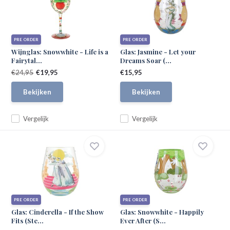
PRE ORDER
PRE ORDER
Wijnglas: Snowwhite - Life is a
Glas: Jasmine - Let your
Fairytal...
Dreams Soar (...
€24,95
€19,95
€15,95
Bekijken
Bekijken
Vergelijk
Vergelijk
PRE ORDER
PRE ORDER
Glas: Cinderella - If the Show
Glas: Snowwhite - Happily
Fits (Ste...
Ever After (S...