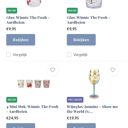
NIEUW
NIEUW
Glas: Winnie The Pooh -
Glas: Winnie The Pooh -
Aardbeien
Aardbeien
€9,95
€9,95
Bekijken
Bekijken
Vergelijk
Vergelijk
NIEUW
PRE ORDER
4 Mini Mok: Winnie The Pooh
Wijnglas: Jasmine - Show me
- Aardbeien
the World (G...
€24,95
€19,95