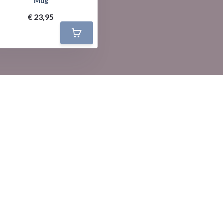
Mug
€ 23,95