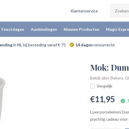
Klantenservice
Feestdagen
Aanbiedingen
Nieuwe Producten
Magic Expre
zending
in NL bij besteding vanaf € 75
14 dagen
retourrecht
Mok: Dum
Bekijk alles Bekers, 
Vergelijk
€11,95
T
Luxe porseleinen Dum
prachtig cadeau voor 