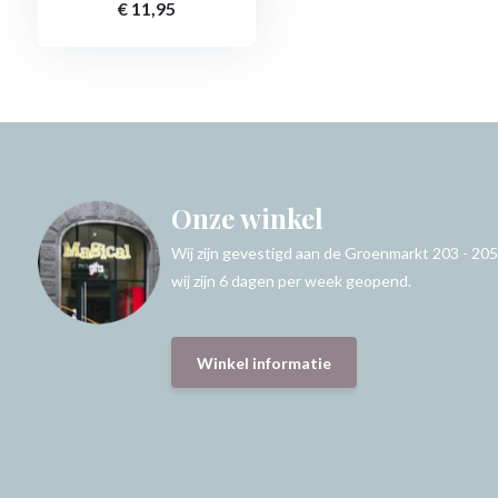
€ 11,95
Onze winkel
Wij zijn gevestigd aan de Groenmarkt 203 - 205
wij zijn 6 dagen per week geopend.
Winkel informatie