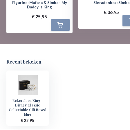
Figurine: Mufasa & Simba - My
Sieradenbox: Simba
Daddy is King
€ 36,95
€ 25,95
Recent bekeken
Beker: Lion King -
Disney Classic
Collectable Gift Boxed
Mug
€ 23,95