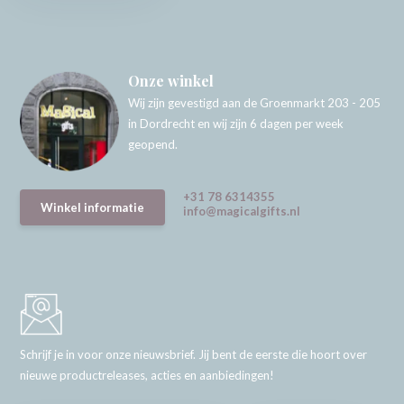
Onze winkel
Wij zijn gevestigd aan de Groenmarkt 203 - 205
in Dordrecht en wij zijn 6 dagen per week
geopend.
+31 78 6314355
Winkel informatie
info@magicalgifts.nl
Schrijf je in voor onze nieuwsbrief. Jij bent de eerste die hoort over
nieuwe productreleases, acties en aanbiedingen!