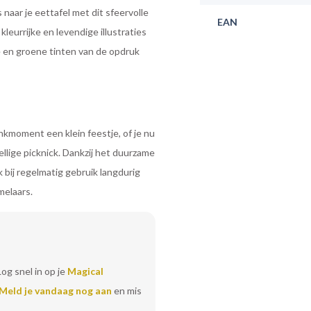
aar je eettafel met dit sfeervolle
EAN
leurrijke en levendige illustraties
e en groene tinten van de opdruk
nkmoment een klein feestje, of je nu
zellige picknick. Dankzij het duurzame
 bij regelmatig gebruik langdurig
melaars.
Log snel in op je
Magical
Meld je vandaag nog aan
en mis