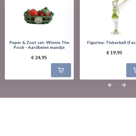
Peper & Zout set: Winnie The
Figurine: Tinkerbell (Fac
Pooh - Aardbeien mandje
€ 19,95
€ 24,95