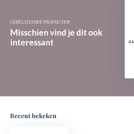
GERELATEERDE PRODUCTEN
Misschien vind je dit ook
interessant
es: Winnie the Pooh -
Onderzetters: Winnie The
4 
Aardbeien
Pooh - Aardbeien
€ 19,95
€ 14,95
Recent bekeken