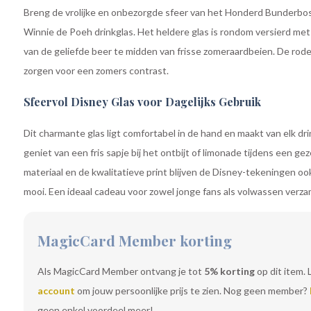
Breng de vrolijke en onbezorgde sfeer van het Honderd Bunderbos n
Winnie de Poeh drinkglas. Het heldere glas is rondom versierd met k
van de geliefde beer te midden van frisse zomeraardbeien. De rod
zorgen voor een zomers contrast.
Sfeervol Disney Glas voor Dagelijks Gebruik
Dit charmante glas ligt comfortabel in de hand en maakt van elk dri
geniet van een fris sapje bij het ontbijt of limonade tijdens een ge
materiaal en de kwalitatieve print blijven de Disney-tekeningen ook
mooi. Een ideaal cadeau voor zowel jonge fans als volwassen verza
MagicCard Member korting
Als MagicCard Member ontvang je tot
5% korting
op dit item. 
account
om jouw persoonlijke prijs te zien. Nog geen member?
geen enkel voordeel meer!