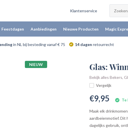
Klantenservice
Feestdagen
Aanbiedingen
Nieuwe Producten
Magic Expre
zending
in NL bij besteding vanaf € 75
14 dagen
retourrecht
Glas: Win
NIEUW
Bekijk alles Bekers, 
Vergelijk
€9,95
Te 
Maak elk drinkmoment 
aardbeienmotief. Dit 
dagelijks gebruik, ont