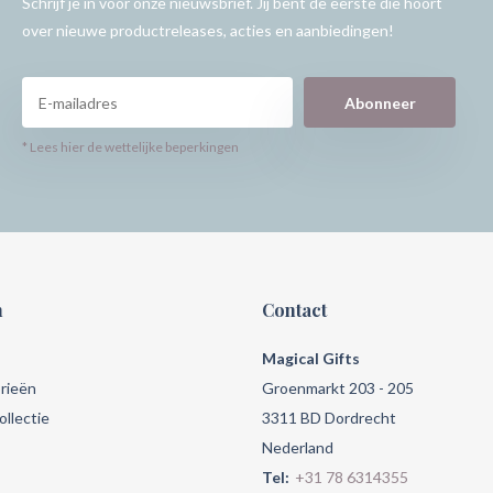
Schrijf je in voor onze nieuwsbrief. Jij bent de eerste die hoort
over nieuwe productreleases, acties en aanbiedingen!
Abonneer
* Lees hier de wettelijke beperkingen
n
Contact
Magical Gifts
rieën
Groenmarkt 203 - 205
llectie
3311 BD Dordrecht
Nederland
Tel:
+31 78 6314355