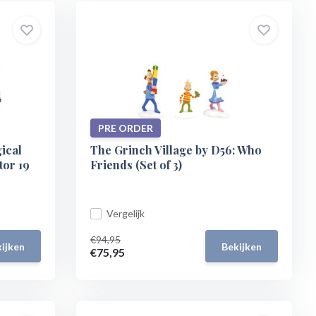
PRE ORDER
ical
The Grinch Village by D56: Who
or 19
Friends (Set of 3)
Vergelijk
€94,95
ijken
Bekijken
€75,95