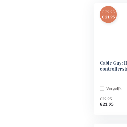
€ 29,95
€ 21,95
Cable Guy: H
controllers
Vergelijk
€29,95
€21,95