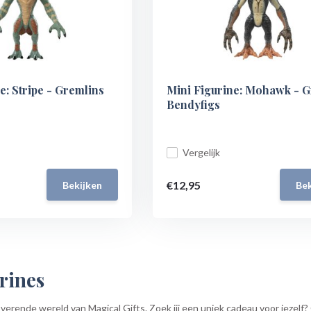
e: Stripe - Gremlins
Mini Figurine: Mohawk - G
Bendyfigs
Vergelijk
€12,95
Bekijken
Bek
rines
erende wereld van Magical Gifts. Zoek jij een uniek cadeau voor jezelf