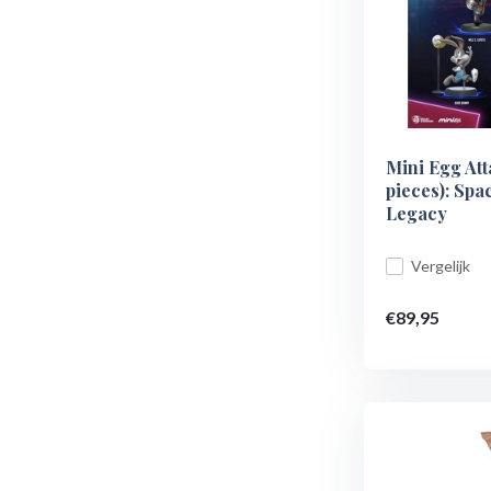
Mini Egg Att
pieces): Spa
Legacy
Vergelijk
€89,95