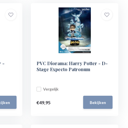
 -
PVC Diorama: Harry Potter - D-
Stage Expecto Patronum
Vergelijk
€49,95
ijken
Bekijken