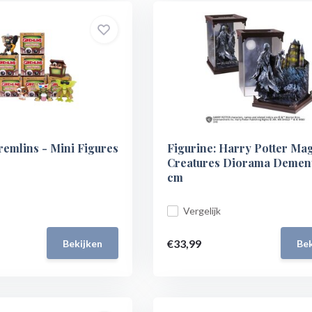
remlins - Mini Figures
Figurine: Harry Potter Mag
Creatures Diorama Dement
cm
Vergelijk
€33,99
Bekijken
Bek