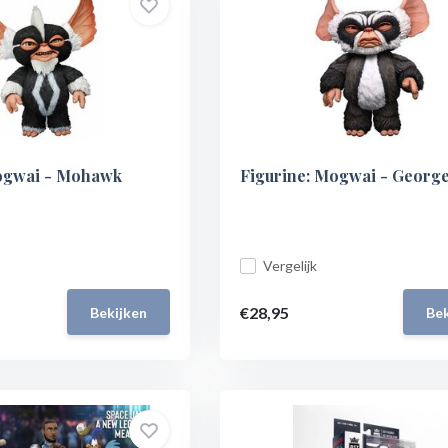
ogwai - Mohawk
Figurine: Mogwai - Georg
Vergelijk
€28,95
Bekijken
Bek