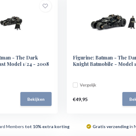
atman - The Dark
Figurine: Batman - The Da
ast Model 1/24 - 2008
Knight Batmobile - Model 1
Vergelijk
€49,95
Bekijken
Bek
ard Members
tot 10% extra korting
Gratis verzending
in 