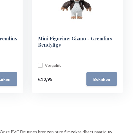
remlins
Mini Figurine: Gizmo - Gremlins
Bendyfigs
Vergelijk
€12,95
ijken
Bekijken
? Onze PVC Figurines brengen pure filmgekte direct naar jouw