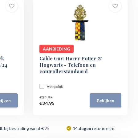
AANBIEDING
rk
Cable Guy: Harry Potter &
/24
Hogwarts - Telefoon en
controllerstandaard
Vergelijk
€34,95
ijken
Bekijken
€24,95
NL bij besteding vanaf € 75
14 dagen
retourrecht