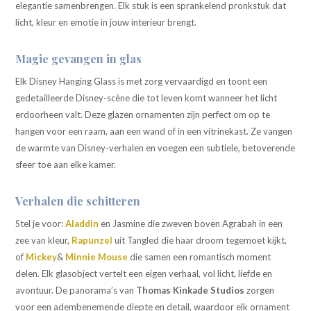
elegantie samenbrengen. Elk stuk is een sprankelend pronkstuk dat
licht, kleur en emotie in jouw interieur brengt.
Magie gevangen in glas
Elk Disney Hanging Glass is met zorg vervaardigd en toont een
gedetailleerde Disney-scène die tot leven komt wanneer het licht
erdoorheen valt. Deze glazen ornamenten zijn perfect om op te
hangen voor een raam, aan een wand of in een vitrinekast. Ze vangen
de warmte van Disney-verhalen en voegen een subtiele, betoverende
sfeer toe aan elke kamer.
Verhalen die schitteren
Stel je voor:
Aladdin
en Jasmine die zweven boven Agrabah in een
zee van kleur,
Rapunzel
uit Tangled die haar droom tegemoet kijkt,
of
Mickey
&
Minnie Mouse
die samen een romantisch moment
delen. Elk glasobject vertelt een eigen verhaal, vol licht, liefde en
avontuur. De panorama’s van
Thomas Kinkade Studios
zorgen
voor een adembenemende diepte en detail, waardoor elk ornament