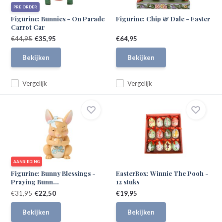
PRE ORDER
Figurine: Bunnies - On Parade
Figurine: Chip & Dale - Easter
Carrot Car
€44,95
€35,95
€64,95
Bekijken
Bekijken
Vergelijk
Vergelijk
AANBIEDING
Figurine: Bunny Blessings -
EasterBox: Winnie The Pooh -
Praying Bunn...
12 stuks
€31,95
€22,50
€19,95
Bekijken
Bekijken