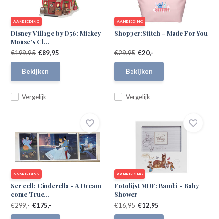
AANBIEDING
AANBIEDING
Disney Village by D56: Mickey
Shopper:Stitch - Made For You
Mouse's Cl...
€199,95
€89,95
€29,95
€20,-
Bekijken
Bekijken
Vergelijk
Vergelijk
AANBIEDING
AANBIEDING
Sericell: Cinderella - A Dream
Fotolijst MDF: Bambi - Baby
come True...
Shower
€299,-
€175,-
€16,95
€12,95