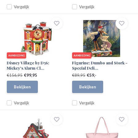
Vergelijk
Vergelijk
AANBIEDING
AANBIEDING
Disney Village by D56:
Figurine: Dumbo and Stork -
Mickey's Alarm Cl...
Special Deli...
€156,95
€99,95
€89,95
€59,-
Bekijken
Bekijken
Vergelijk
Vergelijk