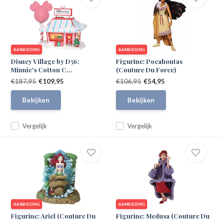
AANBIEDING
AANBIEDING
Disney Village by D56:
Figurine: Pocahontas
Minnie's Cotton C...
(Couture Du Force)
€187,95
€109,95
€106,95
€54,95
Bekijken
Bekijken
Vergelijk
Vergelijk
AANBIEDING
AANBIEDING
Figurine: Ariel (Couture Du
Figurine: Medusa (Couture Du