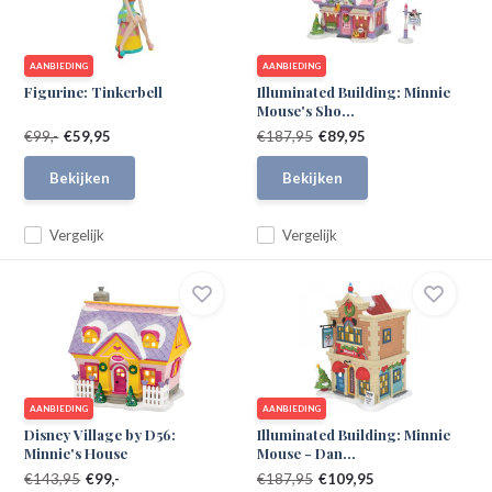
AANBIEDING
AANBIEDING
Figurine: Tinkerbell
Illuminated Building: Minnie
Mouse's Sho...
€99,-
€59,95
€187,95
€89,95
Bekijken
Bekijken
Vergelijk
Vergelijk
AANBIEDING
AANBIEDING
Disney Village by D56:
Illuminated Building: Minnie
Minnie's House
Mouse - Dan...
€143,95
€99,-
€187,95
€109,95