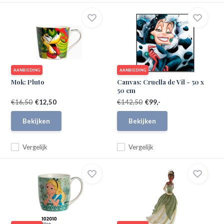
AANBIEDING
AANBIEDING
Mok: Pluto
Canvas: Cruella de Vil - 50 x
50 cm
€16,50
€12,50
€142,50
€99,-
Bekijken
Bekijken
Vergelijk
Vergelijk