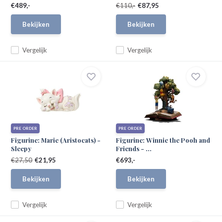
€489,-
€110,-
€87,95
Bekijken
Bekijken
Vergelijk
Vergelijk
PRE ORDER
PRE ORDER
Figurine: Marie (Aristocats) -
Figurine: Winnie the Pooh and
Sleepy
Friends - ...
€27,50
€21,95
€693,-
Bekijken
Bekijken
Vergelijk
Vergelijk