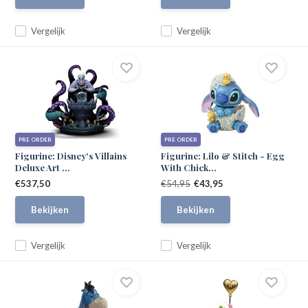
Vergelijk
Vergelijk
PRE ORDER
PRE ORDER
Figurine: Disney's Villains
Figurine: Lilo & Stitch - Egg
Deluxe Art ...
With Chick...
€537,50
€54,95
€43,95
Bekijken
Bekijken
Vergelijk
Vergelijk