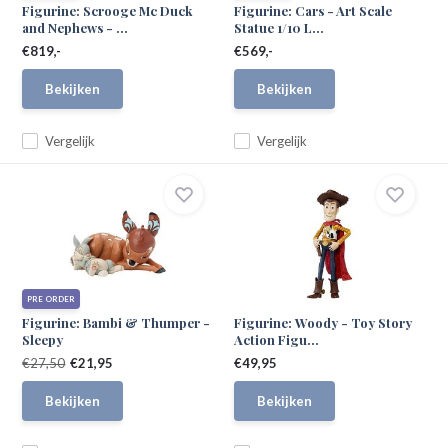
Figurine: Scrooge Mc Duck
Figurine: Cars - Art Scale
and Nephews - ...
Statue 1/10 L...
€819,-
€569,-
Bekijken
Bekijken
Vergelijk
Vergelijk
PRE ORDER
Figurine: Bambi & Thumper -
Figurine: Woody - Toy Story
Sleepy
Action Figu...
€27,50
€21,95
€49,95
Bekijken
Bekijken