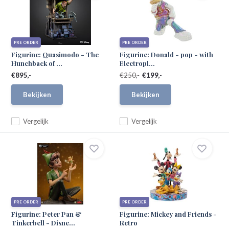
PRE ORDER
PRE ORDER
Figurine: Quasimodo - The
Figurine: Donald - pop - with
Hunchback of ...
Electropl...
€895,-
€250,-
€199,-
Bekijken
Bekijken
Vergelijk
Vergelijk
PRE ORDER
PRE ORDER
Figurine: Peter Pan &
Figurine: Mickey and Friends -
Tinkerbell - Disne...
Retro