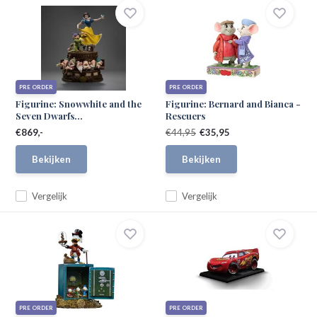
PRE ORDER
PRE ORDER
Figurine: Snowwhite and the
Figurine: Bernard and Bianca -
Seven Dwarfs...
Rescuers
€869,-
€44,95
€35,95
Bekijken
Bekijken
Vergelijk
Vergelijk
PRE ORDER
PRE ORDER