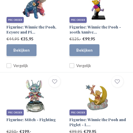
PRE ORDER
PRE ORDER
Figurine: Winnie the Pooh,
Figurine: Winnie the Pooh -
Eeyore and Pi...
100th Annive...
€44,95
€35,95
€125,-
€99,95
Bekijken
Bekijken
Vergelijk
Vergelijk
PRE ORDER
PRE ORDER
Figurine: Stitch - Fighting
Figurine: Winnie the Pooh and
Piglet - L...
€250,-
€199,-
€99,95
€79,95