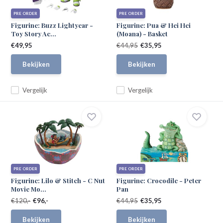
PRE ORDER
PRE ORDER
Figurine: Buzz Lightyear -
Figurine: Pua & Hei Hei
Toy Story Ac...
(Moana) - Basket
€49,95
€44,95
€35,95
Bekijken
Bekijken
Vergelijk
Vergelijk
PRE ORDER
PRE ORDER
Figurine: Lilo & Stitch - C Nut
Figurine: Crocodile - Peter
Movie Mo...
Pan
€120,-
€96,-
€44,95
€35,95
Bekijken
Bekijken