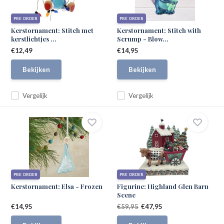
PRE ORDER
PRE ORDER
Kerstornament: Stitch met
Kerstornament: Stitch with
kerstlichtjes ...
Scrump - Blow...
€12,49
€14,95
Bekijken
Bekijken
Vergelijk
Vergelijk
PRE ORDER
PRE ORDER
Kerstornament: Elsa - Frozen
Figurine: Highland Glen Barn
Scene
€14,95
€59,95
€47,95