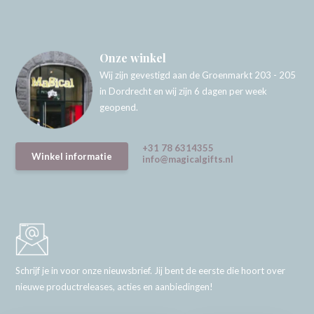
Onze winkel
Wij zijn gevestigd aan de Groenmarkt 203 - 205
in Dordrecht en wij zijn 6 dagen per week
geopend.
+31 78 6314355
Winkel informatie
info@magicalgifts.nl
Schrijf je in voor onze nieuwsbrief. Jij bent de eerste die hoort over
nieuwe productreleases, acties en aanbiedingen!