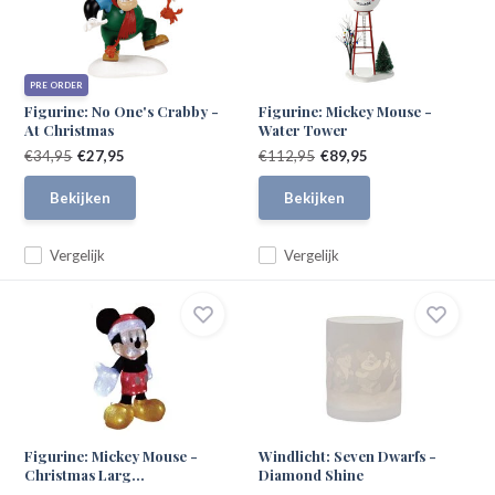
PRE ORDER
Figurine: No One's Crabby -
Figurine: Mickey Mouse -
At Christmas
Water Tower
€34,95
€27,95
€112,95
€89,95
Bekijken
Bekijken
Vergelijk
Vergelijk
Figurine: Mickey Mouse -
Windlicht: Seven Dwarfs -
Christmas Larg...
Diamond Shine