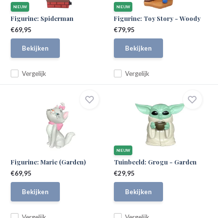
NIEUW
NIEUW
Figurine: Spiderman
Figurine: Toy Story - Woody
€69,95
€79,95
Bekijken
Bekijken
Vergelijk
Vergelijk
NIEUW
Figurine: Marie (Garden)
Tuinbeeld: Grogu - Garden
€69,95
€29,95
Bekijken
Bekijken
Vergelijk
Vergelijk