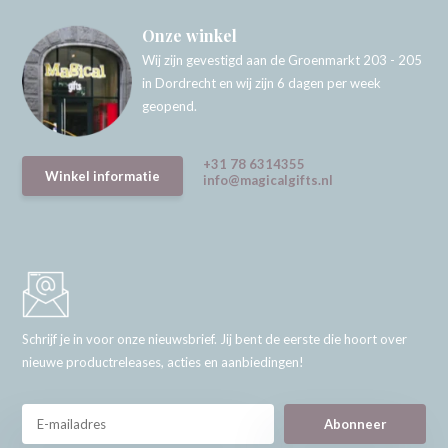
Onze winkel
Wij zijn gevestigd aan de Groenmarkt 203 - 205
in Dordrecht en wij zijn 6 dagen per week
geopend.
+31 78 6314355
Winkel informatie
info@magicalgifts.nl
Schrijf je in voor onze nieuwsbrief. Jij bent de eerste die hoort over
nieuwe productreleases, acties en aanbiedingen!
Abonneer