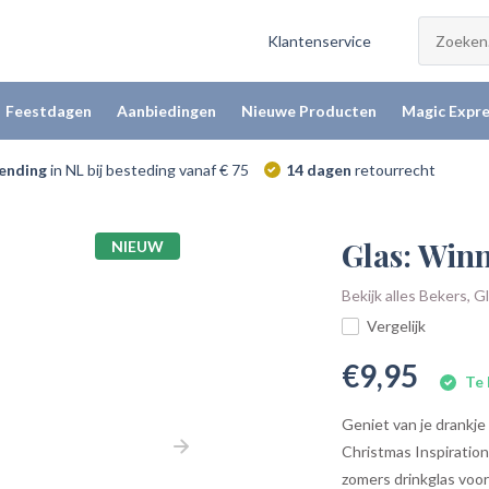
Klantenservice
Feestdagen
Aanbiedingen
Nieuwe Producten
Magic Expre
zending
in NL bij besteding vanaf € 75
14 dagen
retourrecht
Glas: Win
NIEUW
Bekijk alles Bekers, 
Vergelijk
€9,95
Te 
Geniet van je drankje
Christmas Inspiration
zomers drinkglas voor