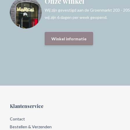
Onze winkel
Wij zijn gevestigd aan de Groenmarkt 203 - 205
wij zijn 6 dagen per week geopend.
Winkel informatie
Klantenservice
Contact
Bestellen & Verzenden