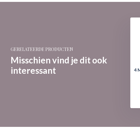
GERELATEERDE PRODUCTEN
Misschien vind je dit ook
interessant
tters: Winnie The
Glas: Winnie The Pooh -
4 
h - Aardbeien
Aardbeien
€ 14,95
€ 9,95