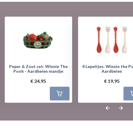
Peper & Zout set: Winnie The
4 Lepeltjes: Winnie the P
Pooh - Aardbeien mandje
Aardbeien
€ 24,95
€ 19,95