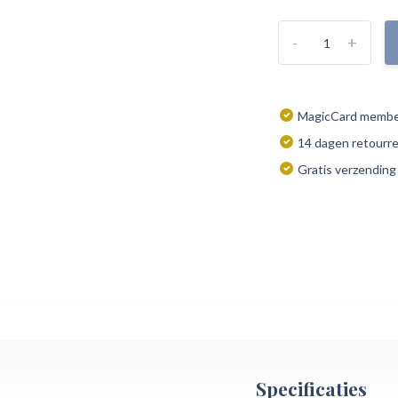
-
+
MagicCard member
14 dagen retourr
Gratis verzending
Specificaties