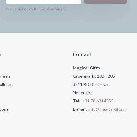
* Lees hier de wettelijke beperkingen
n
Contact
Magical Gifts
rieën
Groenmarkt 203 - 205
llectie
3311 BD Dordrecht
Nederland
Tel:
+31 78 6314355
cten
E-mail:
info@magicalgifts.nl