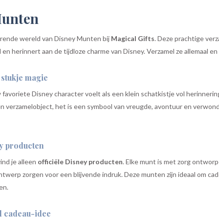
Munten
rende wereld van Disney Munten bij
Magical Gifts
. Deze prachtige ver
l en herinnert aan de tijdloze charme van Disney. Verzamel ze allemaal e
stukje magie
favoriete Disney character voelt als een klein schatkistje vol herinneri
n verzamelobject, het is een symbool van vreugde, avontuur en verwonde
ey producten
ind je alleen
officiële Disney producten
. Elke munt is met zorg ontworp
twerp zorgen voor een blijvende indruk. Deze munten zijn ideaal om cade
en.
d cadeau-idee