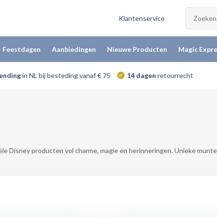
Klantenservice
Feestdagen
Aanbiedingen
Nieuwe Producten
Magic Expre
zending
in NL bij besteding vanaf € 75
14 dagen
retourrecht
ële Disney producten vol charme, magie en herinneringen. Unieke munte