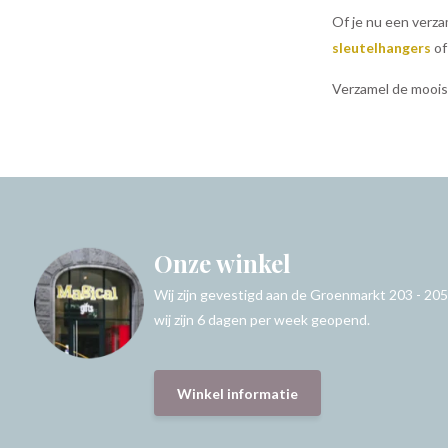
Of je nu een verza
sleutelhangers
o
Verzamel de moois
Onze winkel
Wij zijn gevestigd aan de Groenmarkt 203 - 205
wij zijn 6 dagen per week geopend.
Winkel informatie