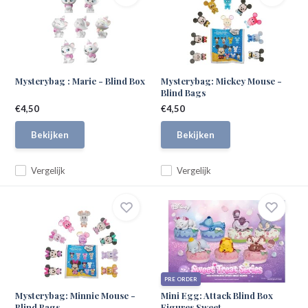
Mysterybag : Marie - Blind Box
Mysterybag: Mickey Mouse -
Blind Bags
€4,50
€4,50
Bekijken
Bekijken
Vergelijk
Vergelijk
PRE ORDER
Mysterybag: Minnie Mouse -
Mini Egg: Attack Blind Box
Blind Bags
Figures Sweet...