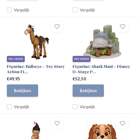
Vergelijk
Vergelijk
PRE ORDER
PRE ORDER
Figurine: Bullseye - Toy Story
Figurine: Shark Maui - Disney
Action Fi...
D-Stage P...
€49,95
€52,50
Bekijken
Bekijken
Vergelijk
Vergelijk