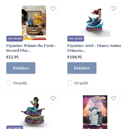
PRE ORDER
PRE ORDER
Figurine: Winnie the Pooh -
Figurine: Ariel - Disney Anime
Record Play...
Princess...
€52,95
€104,95
Bekijken
Bekijken
Vergelijk
Vergelijk
PRE ORDER