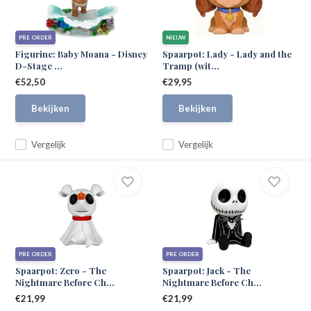
PRE ORDER
NIEUW
Figurine: Baby Moana - Disney
Spaarpot: Lady - Lady and the
D-Stage ...
Tramp (wit...
€52,50
€29,95
Bekijken
Bekijken
Vergelijk
Vergelijk
PRE ORDER
PRE ORDER
Spaarpot: Zero - The
Spaarpot: Jack - The
Nightmare Before Ch...
Nightmare Before Ch...
€21,99
€21,99