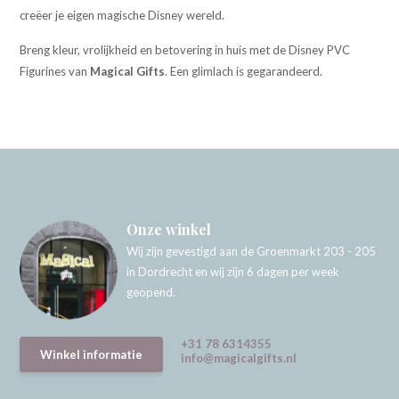
creëer je eigen magische Disney wereld.
Breng kleur, vrolijkheid en betovering in huis met de Disney PVC
Figurines van
Magical Gifts
. Een glimlach is gegarandeerd.
Onze winkel
Wij zijn gevestigd aan de Groenmarkt 203 - 205
in Dordrecht en wij zijn 6 dagen per week
geopend.
+31 78 6314355
Winkel informatie
info@magicalgifts.nl