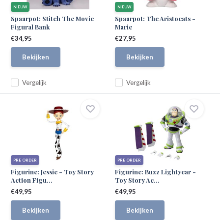
NIEUW
NIEUW
Spaarpot: Stitch The Movie
Spaarpot: The Aristocats -
Figural Bank
Marie
€34,95
€27,95
Bekijken
Bekijken
Vergelijk
Vergelijk
PRE ORDER
PRE ORDER
Figurine: Jessie - Toy Story
Figurine: Buzz Lightyear -
Action Figu...
Toy Story Ac...
€49,95
€49,95
Bekijken
Bekijken