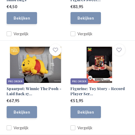
€4,50
€83,95
Bekijken
Bekijken
Vergelijk
Vergelijk
PRE ORDER
PRE ORDER
Spaarpot: Winnie The Pooh -
Figurine: Toy Story - Record
Laid Back 17...
Player Ser...
€67,95
€51,95
Bekijken
Bekijken
Vergelijk
Vergelijk