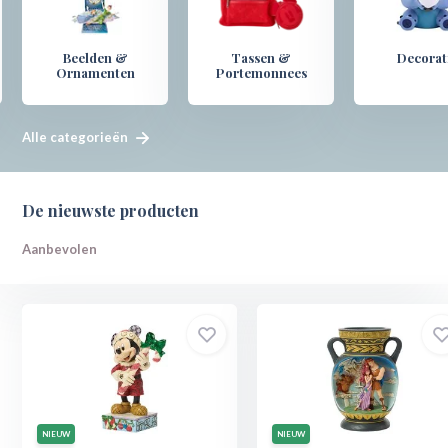
Beelden &
Tassen &
Decorat
Ornamenten
Portemonnees
Alle categorieën
De nieuwste producten
Aanbevolen
NIEUW
NIEUW