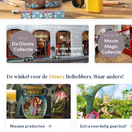
Bekijk de
Bekijk
Movie
De Disney
Magic
Collectie
Collectie
De winkel voor de
Disney
liefhebbers. Waar anders!
Nieuwe producten
Extra voordelig geprijsd!