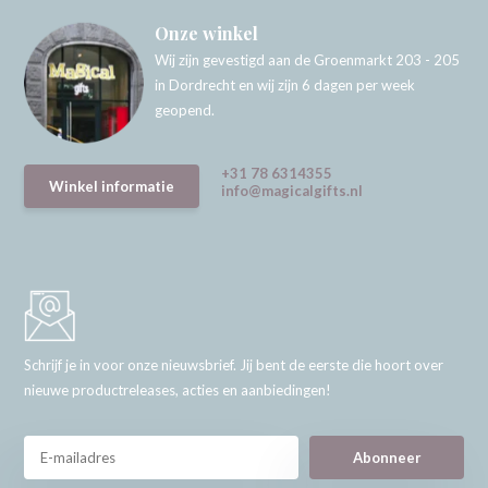
Onze winkel
Wij zijn gevestigd aan de Groenmarkt 203 - 205
in Dordrecht en wij zijn 6 dagen per week
geopend.
+31 78 6314355
Winkel informatie
info@magicalgifts.nl
Schrijf je in voor onze nieuwsbrief. Jij bent de eerste die hoort over
nieuwe productreleases, acties en aanbiedingen!
Abonneer