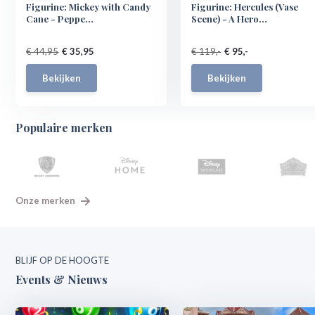
Figurine: Mickey with Candy
Figurine: Hercules (Vase
Cane - Peppe...
Scene) - A Hero...
€ 44,95
€ 35,95
€ 119,-
€ 95,-
Bekijken
Bekijken
Populaire merken
Onze merken
BLIJF OP DE HOOGTE
Events & Nieuws