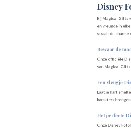
Disney F
Bij
Magical Gifts
w
en vreugde in elke
straalt de charme 
Bewaar de moo
Onze
officiële D
van
Magical Gifts
Een vleugje Di
Laat je hart smel
karakters brengen 
Het perfecte D
Onze Disney Fotoli