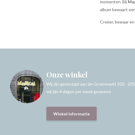
momenten. Bij
Mag
album bewaart een 
Creëer, bewaar en
Onze winkel
Wij zijn gevestigd aan de Groenmarkt 203 - 205
wij zijn 6 dagen per week geopend.
Winkel informatie