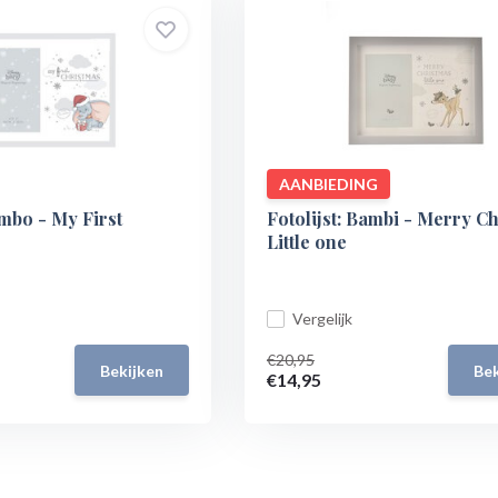
AANBIEDING
umbo - My First
Fotolijst: Bambi - Merry C
Little one
Vergelijk
€20,95
Bekijken
Bek
€14,95