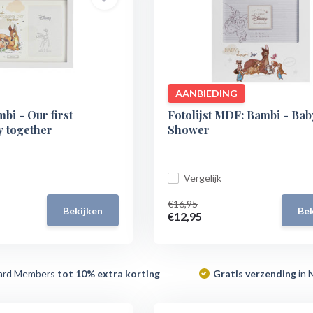
AANBIEDING
mbi - Our first
Fotolijst MDF: Bambi - Bab
y together
Shower
Vergelijk
€16,95
Bekijken
Bek
€12,95
ard Members
tot 10% extra korting
Gratis verzending
in 