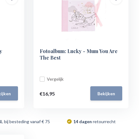
y
Fotoalbum: Lucky - Mum You Are
The Best
Vergelijk
€16,95
ijken
Bekijken
NL bij besteding vanaf € 75
14 dagen
retourrecht