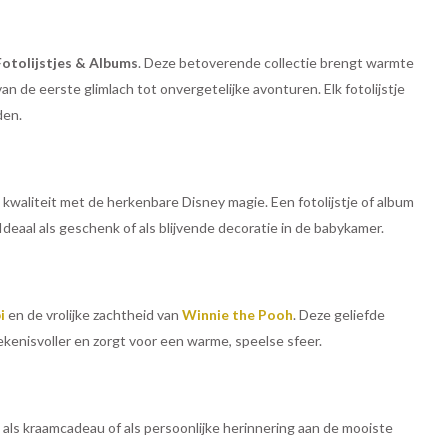
Fotolijstjes & Albums
. Deze betoverende collectie brengt warmte
 de eerste glimlach tot onvergetelijke avonturen. Elk fotolijstje
den.
kwaliteit met de herkenbare Disney magie. Een fotolijstje of album
deaal als geschenk of als blijvende decoratie in de babykamer.
i
en de vrolijke zachtheid van
Winnie the Pooh
. Deze geliefde
kenisvoller en zorgt voor een warme, speelse sfeer.
l als kraamcadeau of als persoonlijke herinnering aan de mooiste