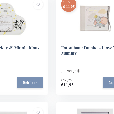
€ 16,95
€ 11,95
Mickey & Minnie Mouse
Fotoalbum: Dumbo - I love
Mummy
Vergelijk
€16,95
Bekijken
Bek
€11,95