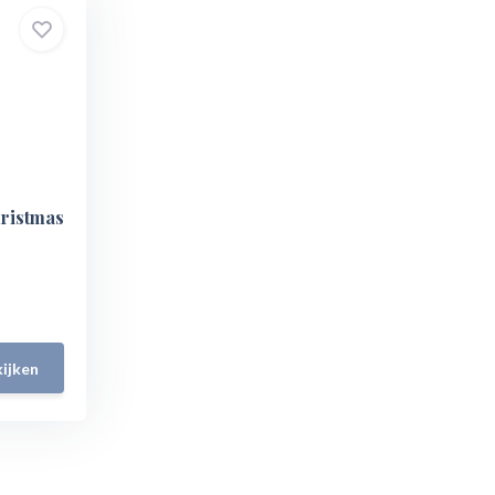
hristmas
ijken