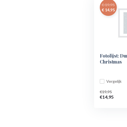
€ 19,95
€ 14,95
Fotolijst: D
Christmas
Vergelijk
€19,95
€14,95