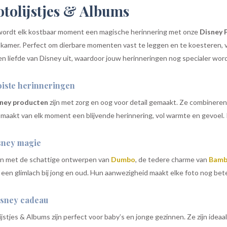
otolijstjes & Albums
ordt elk kostbaar moment een magische herinnering met onze
Disney 
 kamer. Perfect om dierbare momenten vast te leggen en te koesteren, van
en liefde van Disney uit, waardoor jouw herinneringen nog specialer wor
iste herinneringen
isney producten
zijn met zorg en oog voor detail gemaakt. Ze combineren 
maakt van elk moment een blijvende herinnering, vol warmte en gevoel. I
sney magie
ten met de schattige ontwerpen van
Dumbo
, de tedere charme van
Bamb
een glimlach bij jong en oud. Hun aanwezigheid maakt elke foto nog bete
isney cadeau
jstjes & Albums zijn perfect voor baby’s en jonge gezinnen. Ze zijn ideaa