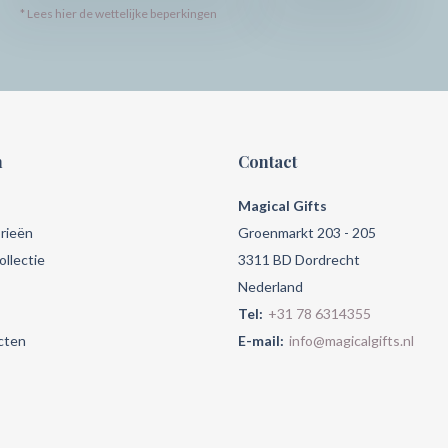
* Lees hier de wettelijke beperkingen
n
Contact
Magical Gifts
rieën
Groenmarkt 203 - 205
llectie
3311 BD Dordrecht
Nederland
Tel:
+31 78 6314355
cten
E-mail:
info@magicalgifts.nl