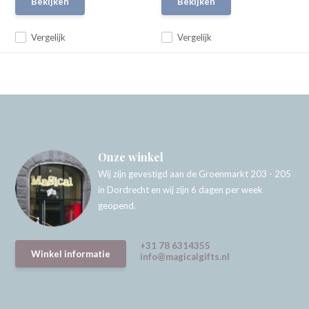
Bekijken
Bekijken
Vergelijk
Vergelijk
Onze winkel
Wij zijn gevestigd aan de Groenmarkt 203 - 205
in Dordrecht en wij zijn 6 dagen per week
geopend.
+31 78 6314355
Winkel informatie
info@magicalgifts.nl