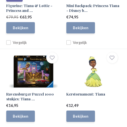
Figurine: Tiana & Lottie -
Mini Backpack: Princess Tiana
Princess and ...
- Disney b...
€79,95
€63,95
€74,95
Bekijken
Bekijken
Vergelijk
Vergelijk
Ravensburger Puzzel 1000
Kerstornament: Tiana
stukjes: Tiana ...
€16,95
€12,49
Bekijken
Bekijken