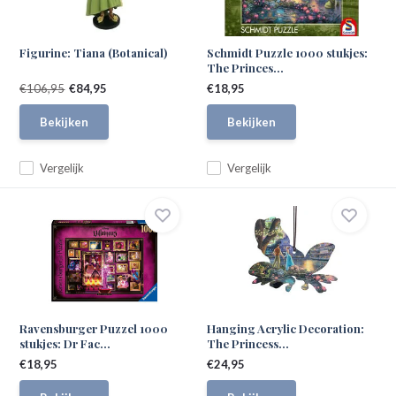
Figurine: Tiana (Botanical)
Schmidt Puzzle 1000 stukjes:
The Princes...
€106,95
€84,95
€18,95
Bekijken
Bekijken
Vergelijk
Vergelijk
Ravensburger Puzzel 1000
Hanging Acrylic Decoration:
stukjes: Dr Fac...
The Princess...
€18,95
€24,95