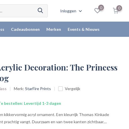
0
0
Inloggen
ss
Cadeaubonnen
Merken
Events & Nieuws
crylic Decoration: The Princess
rog
lass
Merk:
StarFire Prints
Vergelijk
e bestellen: Levertijd 1-3 dagen
en kikkervormig acryl ornament. Een kleurrijk Thomas Kinkade
ht prachtig vangt. Duurzaam en van twee kanten zichtbaar....