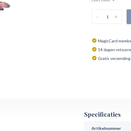
-
+
MagicCard member
14 dagen retourr
Gratis verzending
Specificaties
Artikelnummer