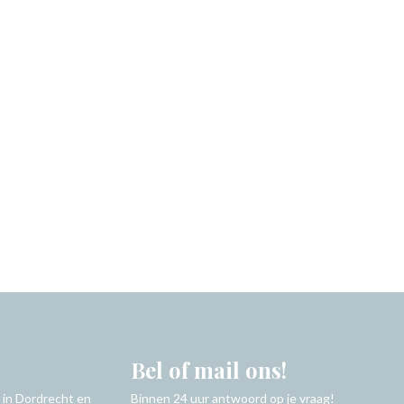
Bel of mail ons!
 in Dordrecht en
Binnen 24 uur antwoord op je vraag!