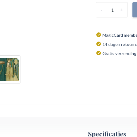
-
+
MagicCard member
14 dagen retourr
Gratis verzending
Specificaties