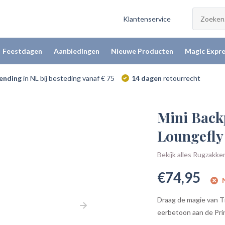
Klantenservice
Feestdagen
Aanbiedingen
Nieuwe Producten
Magic Expre
zending
in NL bij besteding vanaf € 75
14 dagen
retourrecht
Mini Backp
Loungefly
Bekijk alles Rugzakke
€74,95
N
Draag de magie van Ti
eerbetoon aan de Prin