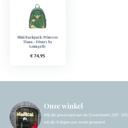
Mini Backpack: Princess
Tiana - Disney by
Loungefly
€ 74,95
Onze winkel
Wij zijn gevestigd aan de Groenmarkt 203 - 205
wij zijn 6 dagen per week geopend.