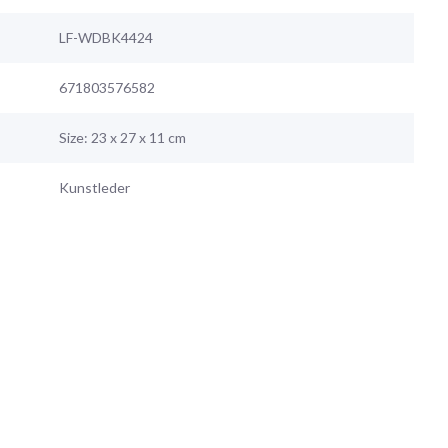
LF-WDBK4424
671803576582
Size: 23 x 27 x 11 cm
Kunstleder