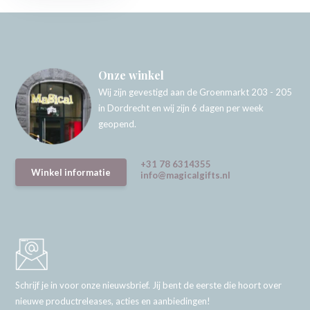
Onze winkel
Wij zijn gevestigd aan de Groenmarkt 203 - 205
in Dordrecht en wij zijn 6 dagen per week
geopend.
+31 78 6314355
Winkel informatie
info@magicalgifts.nl
Schrijf je in voor onze nieuwsbrief. Jij bent de eerste die hoort over
nieuwe productreleases, acties en aanbiedingen!