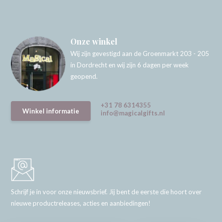
Onze winkel
Wij zijn gevestigd aan de Groenmarkt 203 - 205
in Dordrecht en wij zijn 6 dagen per week
geopend.
+31 78 6314355
Winkel informatie
info@magicalgifts.nl
Schrijf je in voor onze nieuwsbrief. Jij bent de eerste die hoort over
nieuwe productreleases, acties en aanbiedingen!