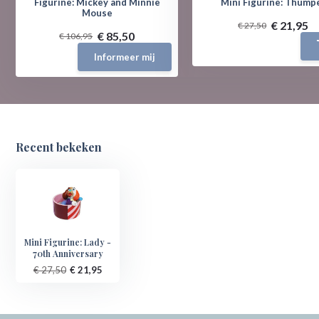
Figurine: Mickey and Minnie
Mini Figurine: Thump
Mouse
€ 21,95
€ 27,50
€ 85,50
€ 106,95
Informeer mij
Recent bekeken
Mini Figurine: Lady -
70th Anniversary
€ 27,50
€ 21,95