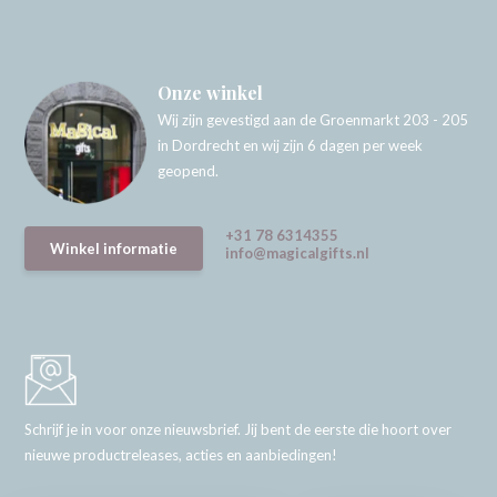
Onze winkel
Wij zijn gevestigd aan de Groenmarkt 203 - 205
in Dordrecht en wij zijn 6 dagen per week
geopend.
+31 78 6314355
Winkel informatie
info@magicalgifts.nl
Schrijf je in voor onze nieuwsbrief. Jij bent de eerste die hoort over
nieuwe productreleases, acties en aanbiedingen!