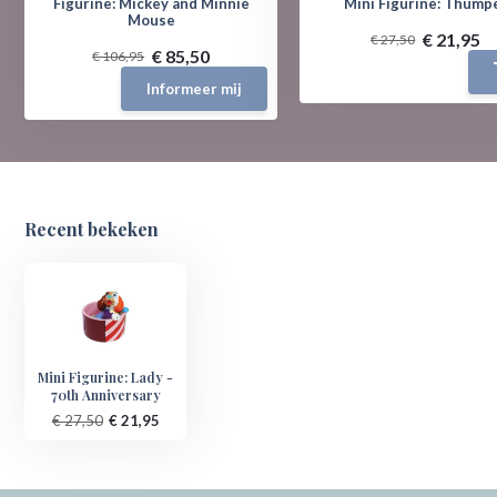
Figurine: Mickey and Minnie
Mini Figurine: Thump
Mouse
€ 21,95
€ 27,50
€ 85,50
€ 106,95
Informeer mij
Recent bekeken
Mini Figurine: Lady -
70th Anniversary
€ 27,50
€ 21,95