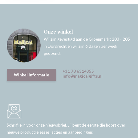
Onze winkel
Wij zijn gevestigd aan de Groenmarkt 203 - 205
in Dordrecht en wij zijn 6 dagen per week
geopend.
+31 78 6314355
Winkel informatie
info@magicalgifts.nl
Schrijf je in voor onze nieuwsbrief. Jij bent de eerste die hoort over
nieuwe productreleases, acties en aanbiedingen!