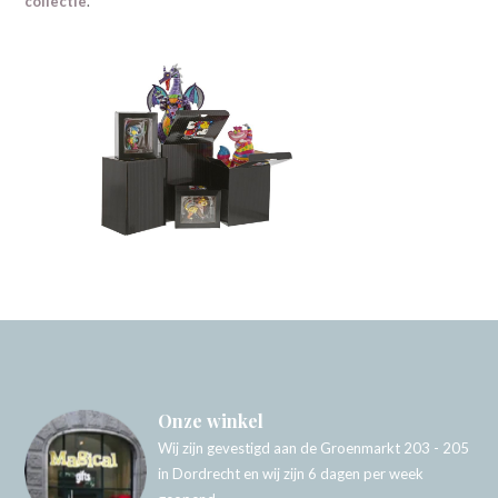
collectie
.
Onze winkel
Wij zijn gevestigd aan de Groenmarkt 203 - 205
in Dordrecht en wij zijn 6 dagen per week