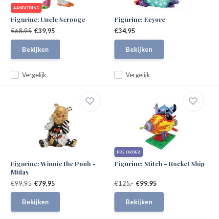
AANBIEDING
Figurine: Uncle Scrooge
Figurine: Eeyore
€68,95
€39,95
€34,95
Bekijken
Bekijken
Vergelijk
Vergelijk
PRE ORDER
Figurine: Winnie the Pooh -
Figurine: Stitch - Rocket Ship
Midas
€99,95
€79,95
€125,-
€99,95
Bekijken
Bekijken