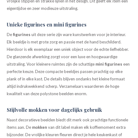
vrolijke stippen en strakke lijnen in het design. Dit geeft elk item een
eigentijdse en zeer modieuze uitstraling.
Unieke figurines en mini figurines
De
figurines
uit deze serie zijn ware kunstwerken voor je interieur.
Elk beeldje is met grote zorg en passie met de hand beschilderd.
Hierdoor is elk exemplaar een uniek object voor de echte liefhebber.
De glanzende afwerking zorgt voor een luxe en hoogwaardige
uitstraling. Voor kleinere ruimtes zijn de schattige
mini figurines
een
perfecte keuze. Deze compacte beeldjes passen prachtig op elke
plank of in elke kast. De details blijven ondanks het kleine formaat
altijd indrukwekkend scherp. Verzamelaars waarderen de hoge
kwaliteit van deze polystone beelden enorm.
Stijlvolle mokken voor dagelijks gebruik
Naast decoratieve beelden biedt dit merk ook prachtige functionele
items aan. De
mokken
van dit label maken elk koffiemoment extra
bijzonder. De vrolijke kleuren fleuren direct je hele keukenkast of