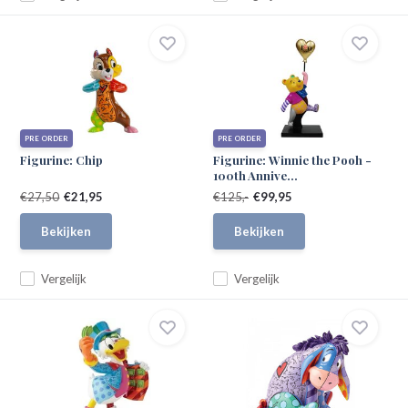
PRE ORDER
PRE ORDER
Figurine: Chip
Figurine: Winnie the Pooh -
100th Annive...
€27,50
€21,95
€125,-
€99,95
Bekijken
Bekijken
Vergelijk
Vergelijk