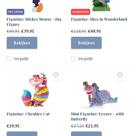
PRE ORDER
AANBIEDING
Figurine: Mickey Mouse - Big
Figurine: Alice in Wonderland
Figure
€99,95
€79,95
€118,95
€49,95
Bekijken
Bekijken
Vergelijk
Vergelijk
Figurine: Cheshire Cat
Mini Figurine: Eeyore - with
Butterfly
€39,95
€27,50
€21,95