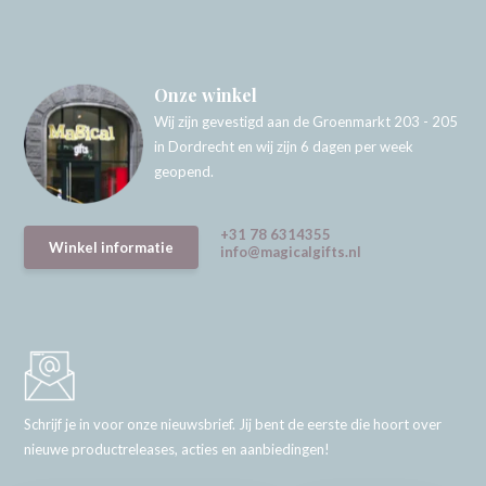
Onze winkel
Wij zijn gevestigd aan de Groenmarkt 203 - 205
in Dordrecht en wij zijn 6 dagen per week
geopend.
+31 78 6314355
Winkel informatie
info@magicalgifts.nl
Schrijf je in voor onze nieuwsbrief. Jij bent de eerste die hoort over
nieuwe productreleases, acties en aanbiedingen!