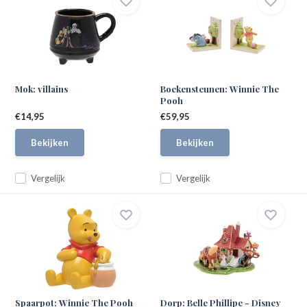
Mok: villains
Boekensteunen: Winnie The
Pooh
€14,95
€59,95
Bekijken
Bekijken
Vergelijk
Vergelijk
Spaarpot: Winnie The Pooh
Dorp: Belle Phillipe - Disney