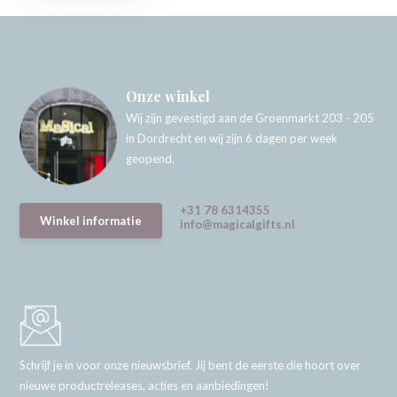
Onze winkel
Wij zijn gevestigd aan de Groenmarkt 203 - 205
in Dordrecht en wij zijn 6 dagen per week
geopend.
+31 78 6314355
Winkel informatie
info@magicalgifts.nl
Schrijf je in voor onze nieuwsbrief. Jij bent de eerste die hoort over
nieuwe productreleases, acties en aanbiedingen!