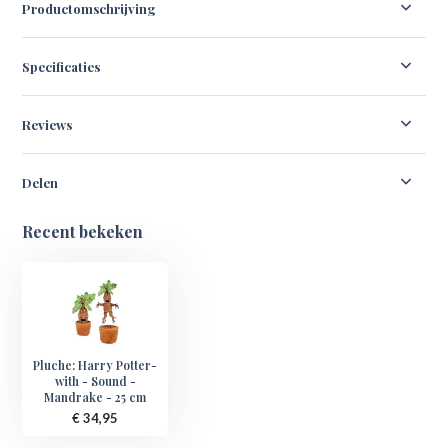
Productomschrijving
Specificaties
Reviews
Delen
Recent bekeken
Pluche: Harry Potter-
with - Sound -
Mandrake - 25 cm
€ 34,95