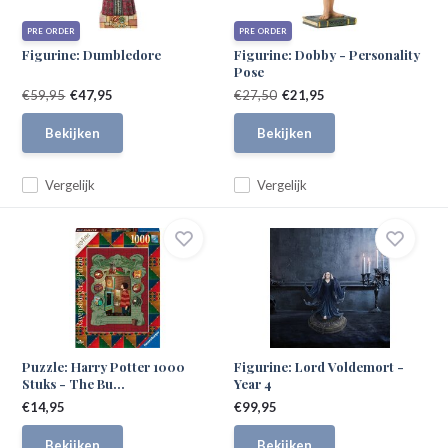
PRE ORDER
PRE ORDER
Figurine: Dumbledore
Figurine: Dobby - Personality
Pose
€59,95
€47,95
€27,50
€21,95
Bekijken
Bekijken
Vergelijk
Vergelijk
Puzzle: Harry Potter 1000
Figurine: Lord Voldemort -
Stuks - The Bu...
Year 4
€14,95
€99,95
Bekijken
Bekijken