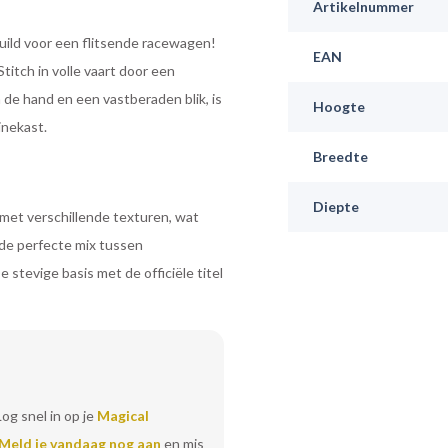
Artikelnummer
eruild voor een flitsende racewagen!
EAN
itch in volle vaart door een
 de hand en een vastberaden blik, is
Hoogte
inekast.
Breedte
Diepte
met verschillende texturen, wat
 de perfecte mix tussen
e stevige basis met de officiële titel
Log snel in op je
Magical
Meld je vandaag nog aan
en mis