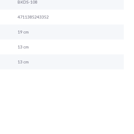
BKDS-108
4711385243352
19 cm
13 cm
13 cm