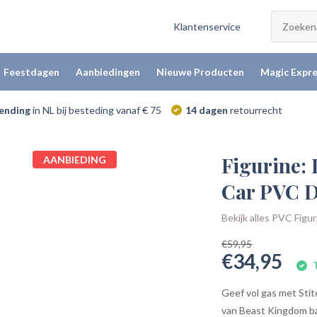
Klantenservice
Feestdagen
Aanbiedingen
Nieuwe Producten
Magic Expre
zending
in NL bij besteding vanaf € 75
14 dagen
retourrecht
Figurine: 
AANBIEDING
Car PVC 
Bekijk alles PVC Figu
€59,95
€34,95
T
Geef vol gas met Stit
van Beast Kingdom bar