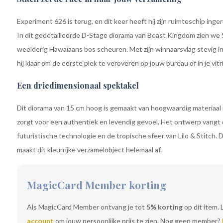
Experiment 626 is terug, en dit keer heeft hij zijn ruimteschip ing
In dit gedetailleerde D-Stage diorama van Beast Kingdom zien we St
weelderig Hawaïaans bos scheuren. Met zijn winnaarsvlag stevig in
hij klaar om de eerste plek te veroveren op jouw bureau of in je vitr
Een driedimensionaal spektakel
Dit diorama van 15 cm hoog is gemaakt van hoogwaardig materiaal 
zorgt voor een authentiek en levendig gevoel. Het ontwerp vangt
futuristische technologie en de tropische sfeer van Lilo & Stitch. D
maakt dit kleurrijke verzamelobject helemaal af.
MagicCard Member korting
Als MagicCard Member ontvang je tot
5% korting
op dit item. 
account
om jouw persoonlijke prijs te zien. Nog geen member?