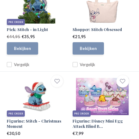
PRE ORDER
Piek: Stitch - in Light
Shopper: Stitch Obsessed
€44,95
€35,95
€21,95
Bekijken
Bekijken
Vergelijk
Vergelijk
PRE ORDER
PRE ORDER
Figurine: Stitch - Christmas
Figurine: Disney Mini Egg
Moment
Attack Blind B...
€30,50
€7,99