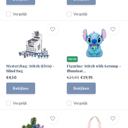
Vergelijk
Vergelijk
NIEUW
Mysterybag: Stitch (Elvis) -
Figurine: Stitch with Scrump -
Blind Bag
Illuminat...
€4,50
€24,95
€19,95
Bekijken
Bekijken
Vergelijk
Vergelijk