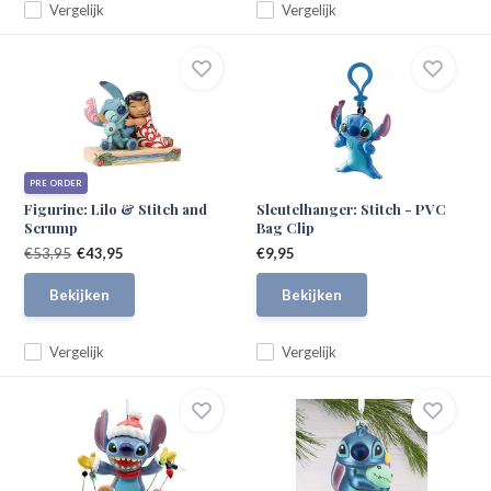
Vergelijk
Vergelijk
PRE ORDER
Figurine: Lilo & Stitch and
Sleutelhanger: Stitch - PVC
Scrump
Bag Clip
€53,95
€43,95
€9,95
Bekijken
Bekijken
Vergelijk
Vergelijk