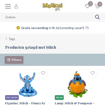
0
0
Gratis verzending
in NL bij besteding vanaf € 75
Tags
Producten getagd met Stitch
Filters
PRE ORDER
NIEUW
Figurine: Stitch - Disney by
Lamp: Stitch & Pompoen -