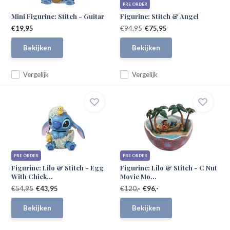
PRE ORDER
Mini Figurine: Stitch - Guitar
Figurine: Stitch & Angel
€19,95
€94,95
€75,95
Bekijken
Bekijken
Vergelijk
Vergelijk
PRE ORDER
PRE ORDER
Figurine: Lilo & Stitch - Egg
Figurine: Lilo & Stitch - C Nut
With Chick...
Movie Mo...
€54,95
€43,95
€120,-
€96,-
Bekijken
Bekijken