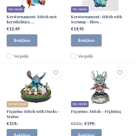
PRE ORDER
PRE ORDER
Kerstornament: Stitch met
Kerstornament: Stitch with
kerstlichtjes ...
Scrump - Blow...
€12,49
€14,95
Bekijken
Bekijken
Vergelijk
Vergelijk
DLP EXCLUSIEF
PRE ORDER
Figurine Stitch with Ducks -
Figurine: Stitch - Fighting
Statue
€159,-
€250,-
€199,-
Bekijken
Bekijken