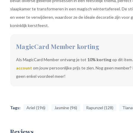
bevat diverse geliefde prinsessen in een feestelijk thema, perfec
slaapkamer te transformeren in een magisch wintertafereel. De sti
en weer te verwijderen, waardoor ze de ideale decoratie zijn voor
koninklijk kerstfeest.
MagicCard Member korting
Als MagicCard Member ontvang je tot
10% korting
op dit item.
account
om jouw persoonlijke prijs te zien. Nog geen member?
geen enkel voordeel meer!
Tags:
Ariel (196)
Jasmine (96)
Rapunzel (128)
Tiana
Reviews