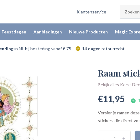
Klantenservice
Feestdagen
Aanbiedingen
Nieuwe Producten
Magic Expre
zending
in NL bij besteding vanaf € 75
14 dagen
retourrecht
Raam stick
Bekijk alles Kerst De
€11,95
T
Versier je ramen deze
stickers die direct vo
-
+