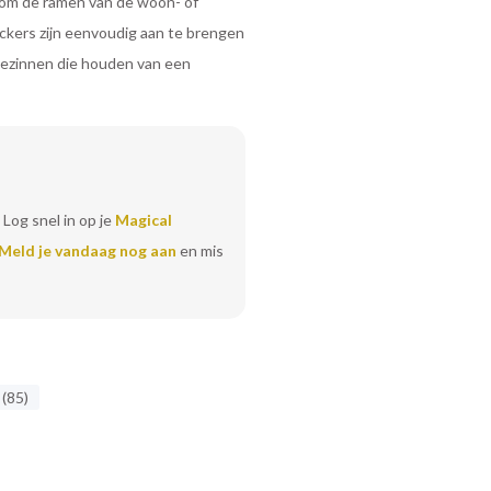
t om de ramen van de woon- of
ckers zijn eenvoudig aan te brengen
 gezinnen die houden van een
 Log snel in op je
Magical
Meld je vandaag nog aan
en mis
 (85)