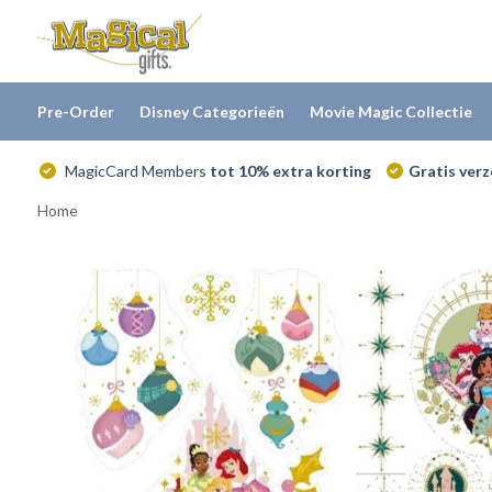
Pre-Order
Disney Categorieën
Movie Magic Collectie
MagicCard Members
tot 10% extra korting
Gratis ver
Home