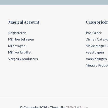
Magical Account
Categorieë
Registreren
Pre-Order
Mijn bestellingen
Disney Catego
Mijn vragen
Movie Magic Co
Mijn verlanglijst
Feestdagen
Vergelijk producten
Aanbiedingen
Nieuwe Produ
© Copyright 2026 - Theme By
DMWS
x
Plus+