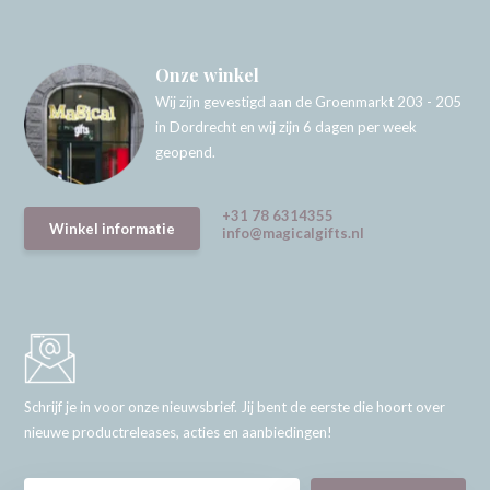
Onze winkel
Wij zijn gevestigd aan de Groenmarkt 203 - 205
in Dordrecht en wij zijn 6 dagen per week
geopend.
+31 78 6314355
Winkel informatie
info@magicalgifts.nl
Schrijf je in voor onze nieuwsbrief. Jij bent de eerste die hoort over
nieuwe productreleases, acties en aanbiedingen!