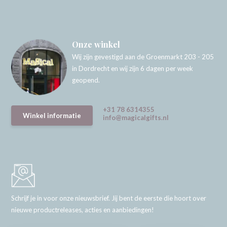
Onze winkel
Wij zijn gevestigd aan de Groenmarkt 203 - 205
in Dordrecht en wij zijn 6 dagen per week
geopend.
+31 78 6314355
Winkel informatie
info@magicalgifts.nl
Schrijf je in voor onze nieuwsbrief. Jij bent de eerste die hoort over
nieuwe productreleases, acties en aanbiedingen!