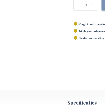
-
+
MagicCard member
14 dagen retourr
Gratis verzending
Specificaties