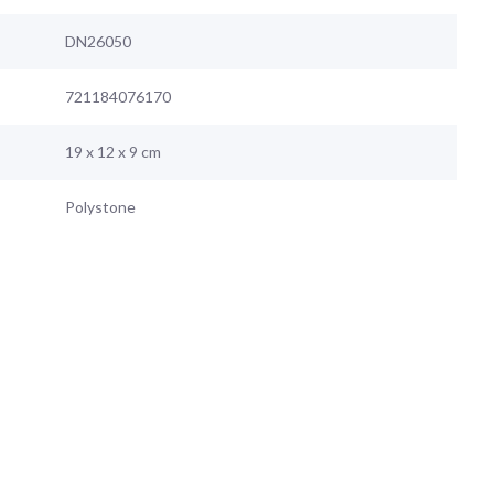
DN26050
721184076170
19 x 12 x 9 cm
Polystone