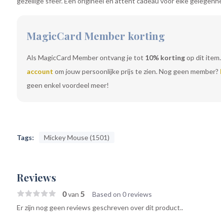
gezellige sfeer. Een origineel en attent cadeau voor elke gelegenhe
MagicCard Member korting
Als MagicCard Member ontvang je tot
10% korting
op dit item.
account
om jouw persoonlijke prijs te zien. Nog geen member?
geen enkel voordeel meer!
Tags:
Mickey Mouse (1501)
Reviews
0
5
van
Based on 0 reviews
Er zijn nog geen reviews geschreven over dit product..