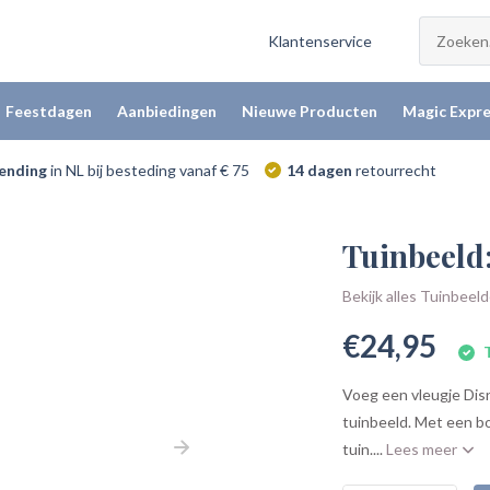
Klantenservice
Feestdagen
Aanbiedingen
Nieuwe Producten
Magic Expre
zending
in NL bij besteding vanaf € 75
14 dagen
retourrecht
Tuinbeeld
Bekijk alles Tuinbeel
€24,95
T
Voeg een vleugje Dis
tuinbeeld. Met een boe
tuin....
Lees meer