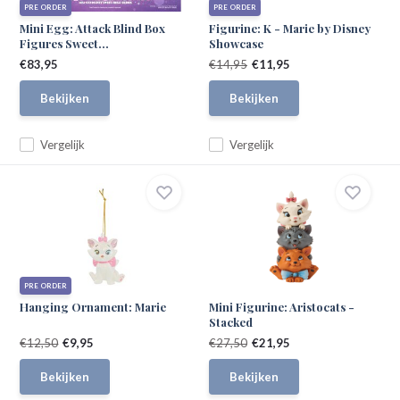
PRE ORDER
PRE ORDER
Mini Egg: Attack Blind Box
Figurine: K - Marie by Disney
Figures Sweet...
Showcase
€83,95
€14,95
€11,95
Bekijken
Bekijken
Vergelijk
Vergelijk
PRE ORDER
Hanging Ornament: Marie
Mini Figurine: Aristocats -
Stacked
€12,50
€9,95
€27,50
€21,95
Bekijken
Bekijken