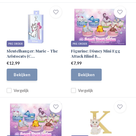
PRE ORDER
PRE ORDER
Sleutelhanger: Marie - The
Figurine: Disney Mini Egg
Aristocats (C...
Attack Blind B...
€12,99
€7,99
Bekijken
Bekijken
Vergelijk
Vergelijk