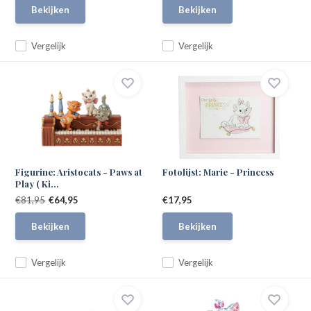
Bekijken
Bekijken
Vergelijk
Vergelijk
Figurine: Aristocats - Paws at
Fotolijst: Marie - Princess
Play ( Ki...
€81,95
€64,95
€17,95
Bekijken
Bekijken
Vergelijk
Vergelijk