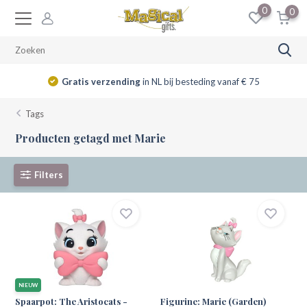
0
0
14 dagen
retourrecht
Tags
Producten getagd met Marie
Filters
NIEUW
Spaarpot: The Aristocats -
Figurine: Marie (Garden)