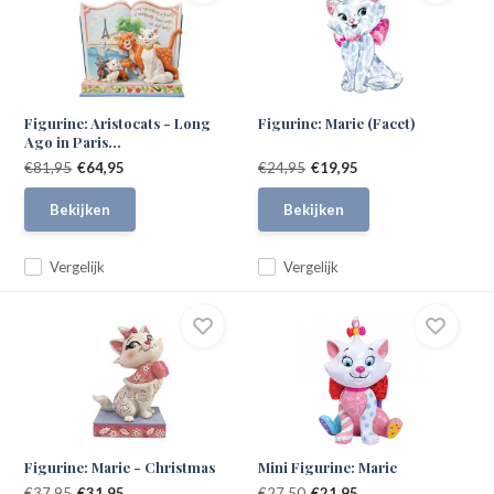
Figurine: Aristocats - Long
Figurine: Marie (Facet)
Ago in Paris...
€81,95
€64,95
€24,95
€19,95
Bekijken
Bekijken
Vergelijk
Vergelijk
Figurine: Marie - Christmas
Mini Figurine: Marie
€37,95
€31,95
€27,50
€21,95