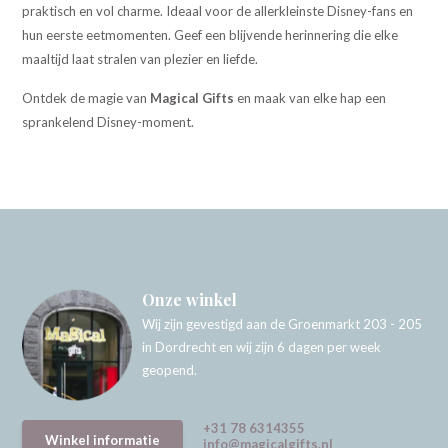
praktisch en vol charme. Ideaal voor de allerkleinste Disney-fans en
hun eerste eetmomenten. Geef een blijvende herinnering die elke
maaltijd laat stralen van plezier en liefde.
Ontdek de magie van
Magical Gifts
en maak van elke hap een
sprankelend Disney-moment.
Onze winkel
Wij zijn gevestigd aan de Groenmarkt 203 - 205
in Dordrecht en wij zijn 6 dagen per week
geopend.
+31 78 6314355
Winkel informatie
info@magicalgifts.nl