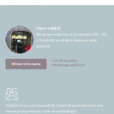
Onze winkel
Wij zijn gevestigd aan de Groenmarkt 203 - 205
in Dordrecht en wij zijn 6 dagen per week
geopend.
+31 78 6314355
Winkel informatie
info@magicalgifts.nl
Schrijf je in voor onze nieuwsbrief. Jij bent de eerste die hoort over
nieuwe productreleases, acties en aanbiedingen!