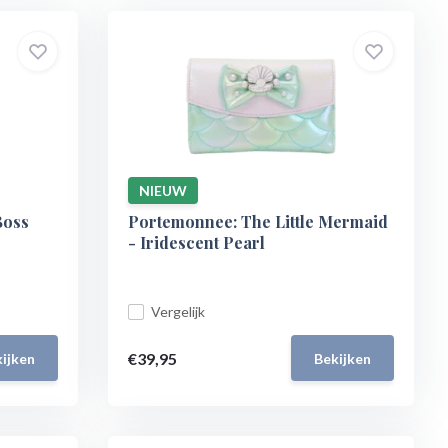
NIEUW
Boss
Portemonnee: The Little Mermaid
- Iridescent Pearl
Vergelijk
€39,95
ijken
Bekijken