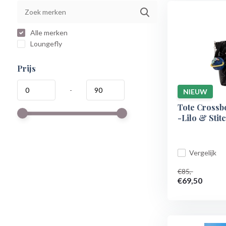
Alle merken
Loungefly
Prijs
-
NIEUW
Tote Crossb
-Lilo & Stit
Vergelijk
€85,-
€69,50