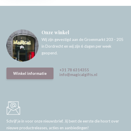
Onze winkel
Wij zijn gevestigd aan de Groenmarkt 203 - 205
in Dordrecht en wij zijn 6 dagen per week
geopend.
+31 78 6314355
Winkel informatie
info@magicalgifts.nl
Schrijf je in voor onze nieuwsbrief. Jij bent de eerste die hoort over
nieuwe productreleases, acties en aanbiedingen!