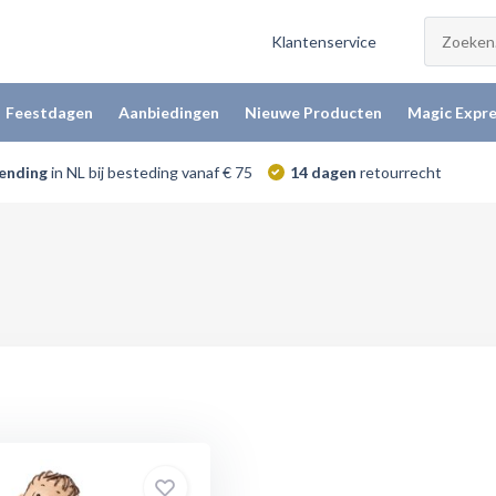
Klantenservice
Feestdagen
Aanbiedingen
Nieuwe Producten
Magic Expre
zending
in NL bij besteding vanaf € 75
14 dagen
retourrecht