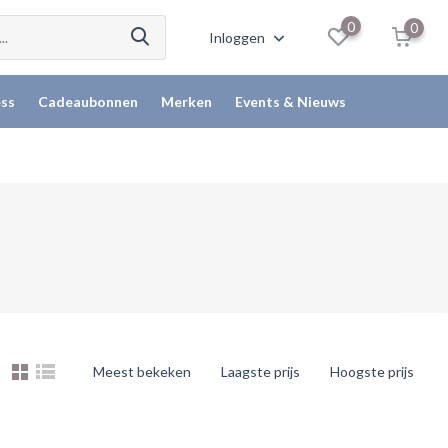
0
0
Inloggen
ss
Cadeaubonnen
Merken
Events & Nieuws
Meest bekeken
Laagste prijs
Hoogste prijs