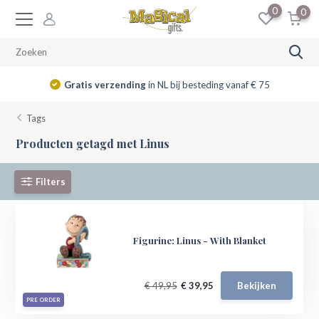
0
0
Gratis verzending
in NL bij besteding vanaf € 75
Tags
Producten getagd met Linus
Filters
Figurine: Linus - With Blanket
€ 49,95
€ 39,95
Bekijken
PRE ORDER