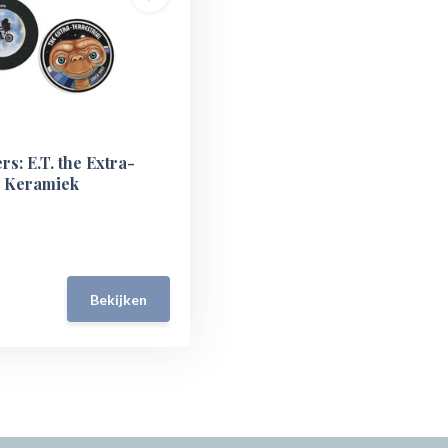
rs: E.T. the Extra-
- Keramiek
Bekijken