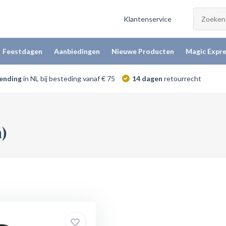
Klantenservice
Feestdagen
Aanbiedingen
Nieuwe Producten
Magic Expre
zending
in NL bij besteding vanaf € 75
14 dagen
retourrecht
)