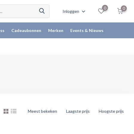
0
0
Inloggen
ss
Cadeaubonnen
Merken
Events & Nieuws
Meest bekeken
Laagste prijs
Hoogste prijs