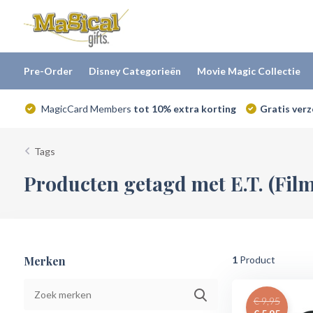
Pre-Order
Disney Categorieën
Movie Magic Collectie
MagicCard Members
tot 10% extra korting
Gratis ver
Tags
Producten getagd met E.T. (Film
Merken
1
Product
€ 9,95