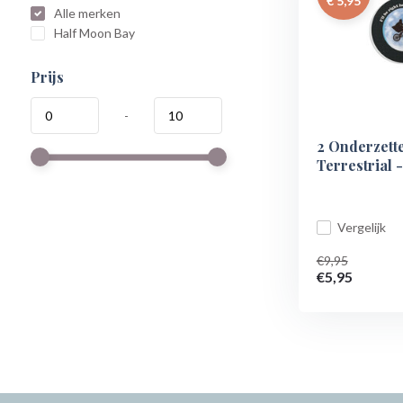
€ 5,95
Alle merken
Half Moon Bay
Prijs
-
2 Onderzette
Terrestrial 
Vergelijk
€9,95
€5,95