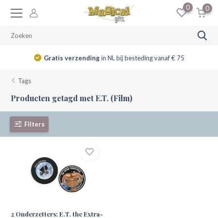
0
0
Gratis verzending
in NL bij besteding vanaf € 75
Tags
Producten getagd met E.T. (Film)
Filters
2 Onderzetters: E.T. the Extra-