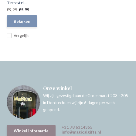
Terrestri...
€9,95
€5,95
Bekijken
Vergelijk
Onze winkel
Wij zijn gevestigd aan de Groenmarkt 203 - 205
in Dordrecht en wij zijn 6 dagen per week
geopend.
+31 78 6314355
Winkel informatie
info@magicalgifts.nl