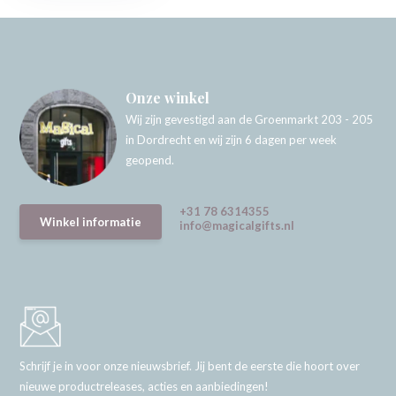
Onze winkel
Wij zijn gevestigd aan de Groenmarkt 203 - 205
in Dordrecht en wij zijn 6 dagen per week
geopend.
+31 78 6314355
Winkel informatie
info@magicalgifts.nl
Schrijf je in voor onze nieuwsbrief. Jij bent de eerste die hoort over
nieuwe productreleases, acties en aanbiedingen!