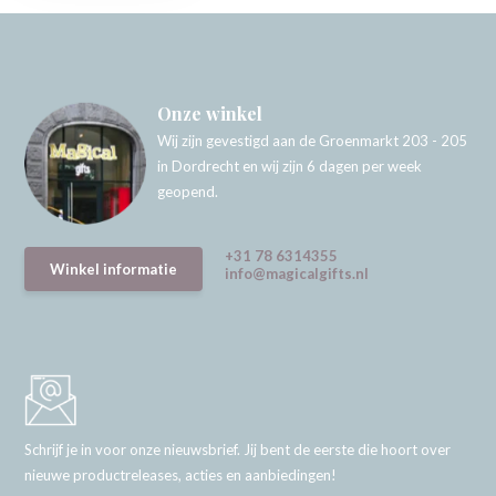
Onze winkel
Wij zijn gevestigd aan de Groenmarkt 203 - 205
in Dordrecht en wij zijn 6 dagen per week
geopend.
+31 78 6314355
Winkel informatie
info@magicalgifts.nl
Schrijf je in voor onze nieuwsbrief. Jij bent de eerste die hoort over
nieuwe productreleases, acties en aanbiedingen!