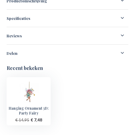
Productomschrijving
Specificaties
Reviews
Delen
Recent bekeken
Hanging Ornament 3D:
Party Fairy
€ 14,95
€ 7,48