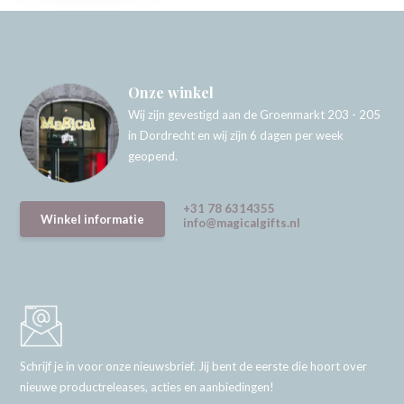
Onze winkel
Wij zijn gevestigd aan de Groenmarkt 203 - 205
in Dordrecht en wij zijn 6 dagen per week
geopend.
+31 78 6314355
Winkel informatie
info@magicalgifts.nl
Schrijf je in voor onze nieuwsbrief. Jij bent de eerste die hoort over
nieuwe productreleases, acties en aanbiedingen!