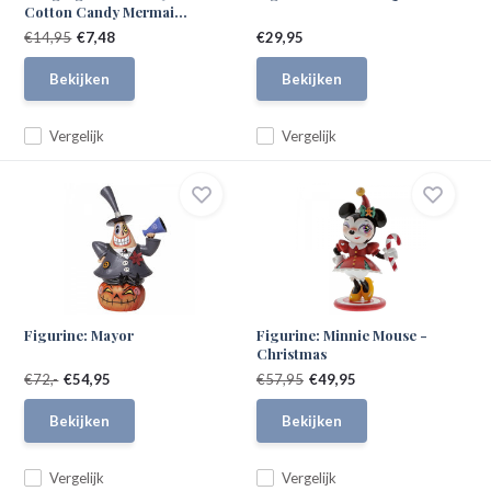
Cotton Candy Mermai...
€14,95
€7,48
€29,95
Bekijken
Bekijken
Vergelijk
Vergelijk
Figurine: Mayor
Figurine: Minnie Mouse -
Christmas
€72,-
€54,95
€57,95
€49,95
Bekijken
Bekijken
Vergelijk
Vergelijk