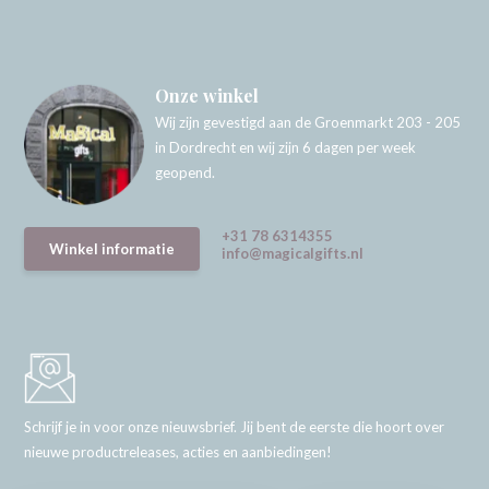
Onze winkel
Wij zijn gevestigd aan de Groenmarkt 203 - 205
in Dordrecht en wij zijn 6 dagen per week
geopend.
+31 78 6314355
Winkel informatie
info@magicalgifts.nl
Schrijf je in voor onze nieuwsbrief. Jij bent de eerste die hoort over
nieuwe productreleases, acties en aanbiedingen!