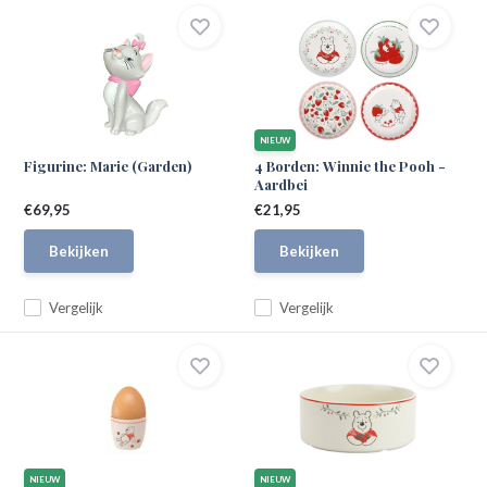
NIEUW
Figurine: Marie (Garden)
4 Borden: Winnie the Pooh -
Aardbei
€69,95
€21,95
Bekijken
Bekijken
Vergelijk
Vergelijk
NIEUW
NIEUW