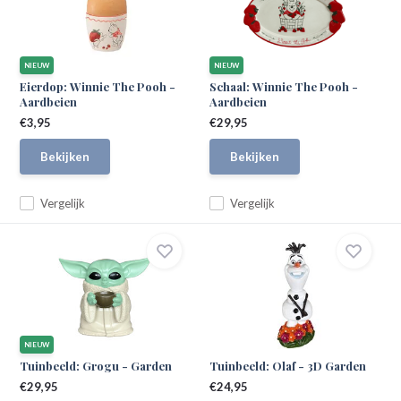
NIEUW
NIEUW
Eierdop: Winnie The Pooh -
Schaal: Winnie The Pooh -
Aardbeien
Aardbeien
€3,95
€29,95
Bekijken
Bekijken
Vergelijk
Vergelijk
NIEUW
Tuinbeeld: Grogu - Garden
Tuinbeeld: Olaf - 3D Garden
€29,95
€24,95