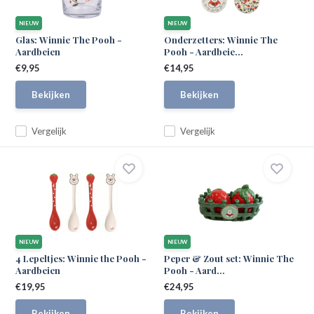
NIEUW
NIEUW
Glas: Winnie The Pooh -
Onderzetters: Winnie The
Aardbeien
Pooh - Aardbeie...
€9,95
€14,95
Bekijken
Bekijken
Vergelijk
Vergelijk
NIEUW
NIEUW
4 Lepeltjes: Winnie the Pooh -
Peper & Zout set: Winnie The
Aardbeien
Pooh - Aard...
€19,95
€24,95
Bekijken
Bekijken