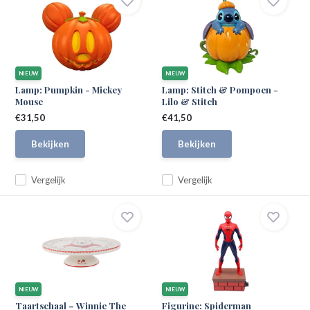
NIEUW
NIEUW
Lamp: Pumpkin - Mickey
Lamp: Stitch & Pompoen -
Mouse
Lilo & Stitch
€31,50
€41,50
Bekijken
Bekijken
Vergelijk
Vergelijk
NIEUW
NIEUW
Taartschaal – Winnie The
Figurine: Spiderman