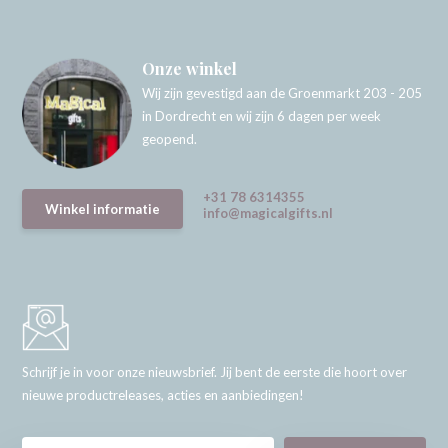
Onze winkel
Wij zijn gevestigd aan de Groenmarkt 203 - 205
in Dordrecht en wij zijn 6 dagen per week
geopend.
+31 78 6314355
Winkel informatie
info@magicalgifts.nl
Schrijf je in voor onze nieuwsbrief. Jij bent de eerste die hoort over
nieuwe productreleases, acties en aanbiedingen!